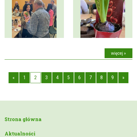
więcej »
«
1
2
3
4
5
6
7
8
9
»
Strona główna
Aktualności