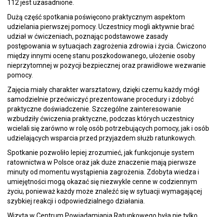
112 jest uzasadnione.
Dużą część spotkania poświęcono praktycznym aspektom
udzielania pierwszej pomocy. Uczestnicy mogli aktywnie brać
udział w ćwiczeniach, poznając podstawowe zasady
postępowania w sytuacjach zagrożenia zdrowia i życia. Ćwiczono
między innymi ocenę stanu poszkodowanego, ułożenie osoby
nieprzytomnej w pozycji bezpiecznej oraz prawidłowe wezwanie
pomocy.
Zajęcia miały charakter warsztatowy, dzięki czemu każdy mógł
samodzielnie przećwiczyć prezentowane procedury i zdobyć
praktyczne doświadczenie. Szczególne zainteresowanie
wzbudziły ćwiczenia praktyczne, podczas których uczestnicy
wcielali się zarówno w rolę osób potrzebujących pomocy, jak i osób
udzielających wsparcia przed przyjazdem służb ratunkowych.
Spotkanie pozwoliło lepiej zrozumieć, jak funkcjonuje system
ratownictwa w Polsce oraz jak duże znaczenie mają pierwsze
minuty od momentu wystąpienia zagrożenia. Zdobyta wiedza i
umiejętności mogą okazać się niezwykle cenne w codziennym
życiu, ponieważ każdy może znaleźć się w sytuacji wymagającej
szybkiej reakcji i odpowiedzialnego działania.
Wizyta w Centrum Powiadamiania Ratunkowego była nie tylko