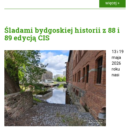
więcej »
Śladami bydgoskiej historii z 88 i
89 edycją CIS
13 i 19
maja
2026
roku
nasi