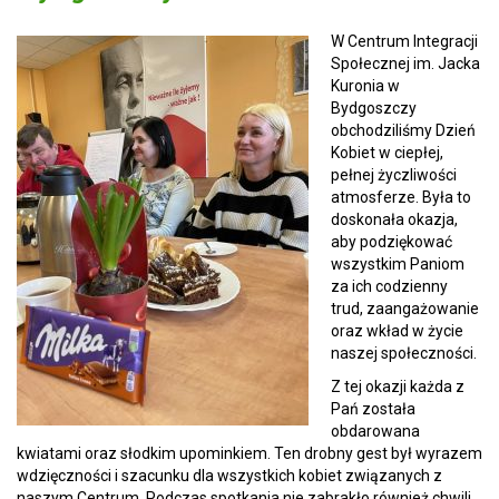
W Centrum Integracji
Społecznej im. Jacka
Kuronia w
Bydgoszczy
obchodziliśmy Dzień
Kobiet w ciepłej,
pełnej życzliwości
atmosferze. Była to
doskonała okazja,
aby podziękować
wszystkim Paniom
za ich codzienny
trud, zaangażowanie
oraz wkład w życie
naszej społeczności.
Z tej okazji każda z
Pań została
obdarowana
kwiatami oraz słodkim upominkiem. Ten drobny gest był wyrazem
wdzięczności i szacunku dla wszystkich kobiet związanych z
naszym Centrum. Podczas spotkania nie zabrakło również chwili