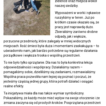
zieleńce oraz miejsca wokół
naszej siedziby.
Wyposażeni w worki i rękawice
ruszyliśmy w teren. Już po
krótkim czasie okazało się, że
pracy jest naprawdę dużo.
Zbieraliśmy zarówno drobne
odpady, jak i większe,
porzucone przedmioty, które zalegały w mniej widocznych
miejscach. Ilość śmieci była duża i momentami zaskakująca – to
uświadomiło nam, jak bardzo potrzebne są regularne działania
porządkowe i większa troska o wspólną przestrzeń.
To nie było tylko sprzątanie. Dla nas to była konkretna lekcja
odpowiedzialności i współpracy. Działaliśmy razem –
pomagaliśmy sobie, dzieliliśmy się zadaniami, rozmawialiśmy.
Wspólna praca pozwoliła nam lepiej się poznać i poczuć, że
jesteśmy częścią jednej grupy, która potrafi działać i osiągać
realne efekty.
Ta inicjatywa miała dla nas także wymiar symboliczny.
Pokazaliśmy, że każdy może mieć wpływ na swoje otoczenie i że
zmiana zaczyna się od prostych kroków. Posprzątana przestrzeń