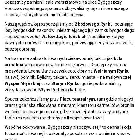
uczestnicy zamienili sale warsztatowe na ulice Bydgoszczy!
Podczas wspólnego spaceru odkrywaliśmy tajemnice naszego
miasta, o których wielu nie miało pojęcia.
Naszą wędrówkę rozpoczęliśmy od
Zbożowego Rynku
, poznając
losy bydgoskich zakonów i nieistniejącego już zamku bydgoskiego.
Podążając wzdłuż
Wałów Jagiellońskich
, śledziliśmy zarysy
dawnych murów i bram miejskich, podziwiając jedyną zachowaną
basztę obronną.
Na trasie nie zabrakło lokalnych ciekawostek, takich jak
kula
armatnia
wmurowana w kamienicę przy ul. Długiej czy historia
prezydenta Leona Barciszewskiego, który na
Wełnianym Rynku
na swój pomnik. Byliśmy także w sercu miasta – na malowniczej
Wyspie Młyńskiej
oraz
Starym Rynku
, gdzie podziwialiśmy
zrewitalizowane Młyny Rothera i katedrę.
Spacer zakończyliśmy przy
Placu teatralnym
, tam gdzie niegdyś
brama gdańska zlicowana z murami klasztoru karmelitów, broniła
wejścia do naszego miasta, gdzie później stał okazały budynek
teatru miejskiego rozebrany po II wojnie światowej.
Wspólne odkrywanie „Bydgoszczy nieoczywistej” to cenna lekcja
tożsamości lokalnej i doskonały sposób na wzmocnienie więzi w
grupie.