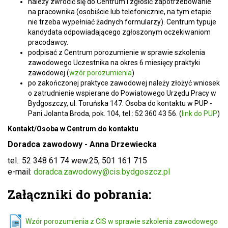
należy zwrócić się do Centrum i zgłosić zapotrzebowanie
na pracownika (osobiście lub telefonicznie, na tym etapie
nie trzeba wypełniać żadnych formularzy). Centrum typuje
kandydata odpowiadającego zgłoszonym oczekiwaniom
pracodawcy.
podpisać z Centrum porozumienie w sprawie szkolenia
zawodowego Uczestnika na okres 6 miesięcy praktyki
zawodowej (
wzór porozumienia
)
po zakończonej praktyce zawodowej należy złożyć wniosek
o zatrudnienie wspierane do Powiatowego Urzędu Pracy w
Bydgoszczy, ul. Toruńska 147. Osoba do kontaktu w PUP -
Pani Jolanta Broda, pok. 104, tel.: 52 360 43 56. (
link do PUP
)
Kontakt/Osoba w Centrum do kontaktu
Doradca zawodowy - Anna Drzewiecka
tel.: 52 348 61 74 wew.25, 501 161 715
e-mail:
doradca.zawodowy@cis.bydgoszcz.pl
Załączniki do pobrania:
Wzór porozumienia z CIS w sprawie szkolenia zawodowego