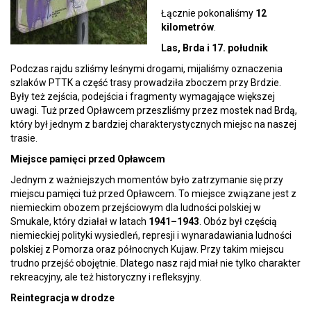
Łącznie pokonaliśmy
12
kilometrów
.
Las, Brda i 17. południk
Podczas rajdu szliśmy leśnymi drogami, mijaliśmy oznaczenia
szlaków PTTK a część trasy prowadziła zboczem przy Brdzie.
Były też zejścia, podejścia i fragmenty wymagające większej
uwagi. Tuż przed Opławcem przeszliśmy przez mostek nad Brdą,
który był jednym z bardziej charakterystycznych miejsc na naszej
trasie.
Miejsce pamięci przed Opławcem
Jednym z ważniejszych momentów było zatrzymanie się przy
miejscu pamięci tuż przed Opławcem. To miejsce związane jest z
niemieckim obozem przejściowym dla ludności polskiej w
Smukale, który działał w latach
1941–1943
. Obóz był częścią
niemieckiej polityki wysiedleń, represji i wynaradawiania ludności
polskiej z Pomorza oraz północnych Kujaw. Przy takim miejscu
trudno przejść obojętnie. Dlatego nasz rajd miał nie tylko charakter
rekreacyjny, ale też historyczny i refleksyjny.
Reintegracja w drodze